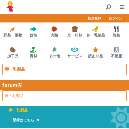
コンテンツにスキップする
Home
新規登録
ログイン
決済方法
野菜・果物
鮮魚
肉類
米・粉類
卵・乳製品
惣菜
プレミアム会員
かかしポイント
加工品
資材
その他
サービス
訳あり品
不動産
お問合せ
卵・乳製品
forum左
卵・乳製品
卵・乳製品
登録はこちら