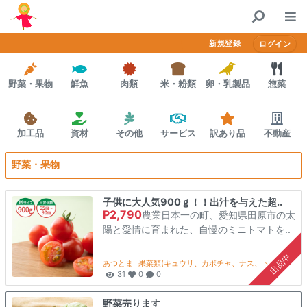
コンテンツにスキップする
Home
新規登録
ログイン
決済方法
野菜・果物
鮮魚
肉類
米・粉類
卵・乳製品
惣菜
プレミアム会員
かかしポイント
加工品
資材
その他
サービス
訳あり品
不動産
お問合せ
野菜・果物
子供に大人気900ｇ！！出汁を与えた超..
P2,790
農業日本一の町、愛知県田原市の太
陽と愛情に育まれた、自慢のミニトマトを..
出品中
あつとま
果菜類(キュウリ、カボチャ、ナス、トマト等)
31
0
0
野菜売ります