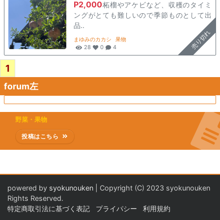
P2,000
柘榴やアケビなど、収穫のタイミ
ングがとても難しいので季節ものとして出
品..
売り切れ
まゆみのカカシ
果物
28
0
4
1
forum左
野菜・果物
投稿はこちら
powered by
syokunouken
| Copyright (C) 2023 syokunouken
Rights Reserved.
特定商取引法に基づく表記
プライパシー
利用規約