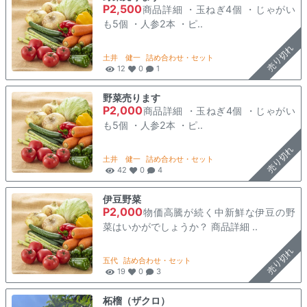
P2,500
商品詳細 ・玉ねぎ4個 ・じゃがい
も5個 ・人参2本 ・ピ..
売り切れ
土井 健一
詰め合わせ・セット
12
0
1
野菜売ります
P2,000
商品詳細 ・玉ねぎ4個 ・じゃがい
も5個 ・人参2本 ・ピ..
売り切れ
土井 健一
詰め合わせ・セット
42
0
4
伊豆野菜
P2,000
物価高騰が続く中新鮮な伊豆の野
菜はいかがでしょうか？ 商品詳細 ..
売り切れ
五代
詰め合わせ・セット
19
0
3
柘榴（ザクロ）