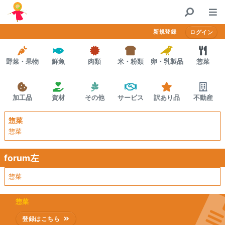
コンテンツにスキップする
Home
新規登録
ログイン
決済方法
野菜・果物
鮮魚
肉類
米・粉類
卵・乳製品
惣菜
プレミアム会員
かかしポイント
加工品
資材
その他
サービス
訳あり品
不動産
お問合せ
惣菜
惣菜
forum左
惣菜
惣菜
登録はこちら