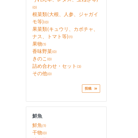
(0)
根菜類(大根、人参、ジャガイ
モ等)
(0)
果菜類(キュウリ、カボチャ、
ナス、トマト等)
(1)
果物
(1)
香味野菜
(0)
きのこ
(0)
詰め合わせ・セット
(3)
その他
(0)
投稿
鮮魚
鮮魚
(1)
干物
(0)