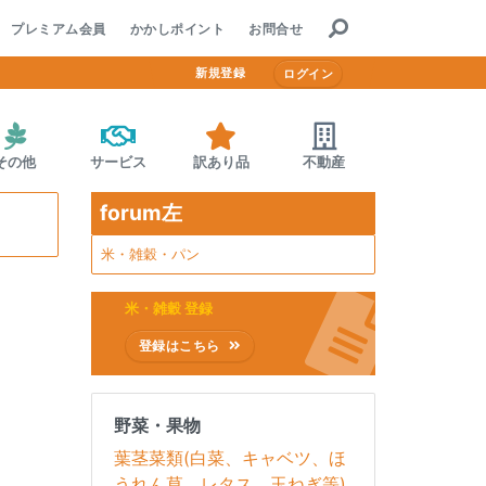
Home
プレミアム会員
かかしポイント
お問合せ
新規登録
ログイン
決済方法
プレミアム会員
その他
サービス
訳あり品
不動産
かかしポイント
forum左
お問合せ
米・雑穀・パン
米・雑穀 登録
登録はこちら
野菜・果物
葉茎菜類(白菜、キャベツ、ほ
うれん草、レタス、玉ねぎ等)