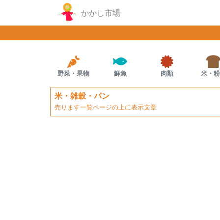
コンテンツにスキップする
かかし市場
野菜・果物
鮮魚
肉類
米・粉
米・雑穀・パン
売ります一覧ページの上に表示文章